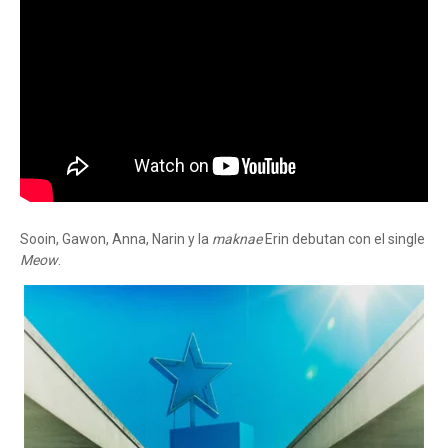
Sooin, Gawon, Anna, Narin y la
maknae
Erin debutan con el single
Meow
.