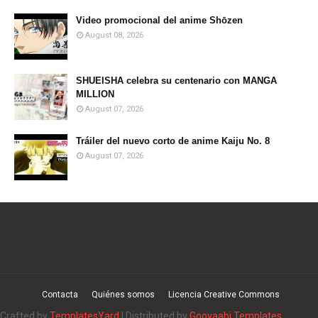
Video promocional del anime Shōzen
August 08, 2026
SHUEISHA celebra su centenario con MANGA
MILLION
August 07, 2026
Tráiler del nuevo corto de anime Kaiju No. 8
August 07, 2026
Contacta
Quiénes somos
Licencia Creative Commons
Crafted by
TemplatesYard
| Distributed by
Gooyaabi Templates