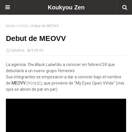
Koukyou Zen
Inicio
미야오
Debut de MEOVV
Debut de MEOVV
Calistina
9:00:00
La agencia
The Black Label
dio a conocer en febrero'24 que
debutaría a un nuevo grupo femenini.
Sus integrantes se empezaron a dar a conocer bajo el nombre
de
MEOVV
(미야오), que proviene de "My Eyes Open VVide" (mis
ojos se abren de par en par)