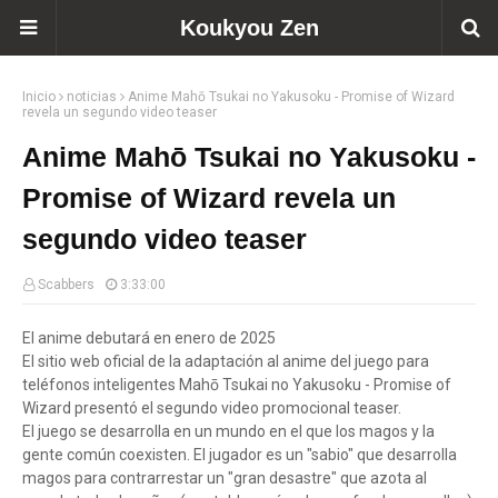
Koukyou Zen
Inicio
noticias
Anime Mahō Tsukai no Yakusoku - Promise of Wizard
revela un segundo video teaser
Anime Mahō Tsukai no Yakusoku -
Promise of Wizard revela un
segundo video teaser
Scabbers
3:33:00
El anime debutará en enero de 2025
El sitio web oficial de la adaptación al anime del juego para
teléfonos inteligentes Mahō Tsukai no Yakusoku - Promise of
Wizard presentó el segundo video promocional teaser.
El juego se desarrolla en un mundo en el que los magos y la
gente común coexisten. El jugador es un "sabio" que desarrolla
magos para contrarrestar un "gran desastre" que azota al