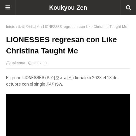
Koukyou Zen
Inicio
라이오네시스
LIONESSES regresan con Like Christina Taught Me
LIONESSES regresan con Like
Christina Taught Me
Calistina
18:07:00
El grupo
LIONESSES
(라이오네시스) fionalizó 2023 el 13 de
octubre con el single
PAPYUN
.