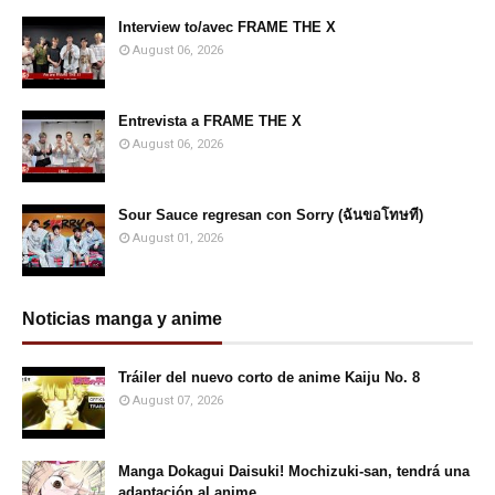
Interview to/avec FRAME THE X
August 06, 2026
Entrevista a FRAME THE X
August 06, 2026
Sour Sauce regresan con Sorry (ฉันขอโทษที)
August 01, 2026
Noticias manga y anime
Tráiler del nuevo corto de anime Kaiju No. 8
August 07, 2026
Manga Dokagui Daisuki! Mochizuki-san, tendrá una
adaptación al anime