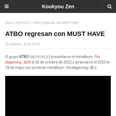
Koukyou Zen
Inicio
에이티비오
ATBO regresan con MUST HAVE
ATBO regresan con MUST HAVE
Calistina
20:39:00
El grupo
ATBO
(에이티비오) presentaron el miniálbum
The
Beginning : 始作
el 26 de octubre de 2022 y arrancaron el 2023 el
18 de mayo con su tercer miniálbum
The Beginning: 飛上
.