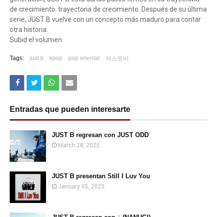
de crecimiento. trayectoria de crecimiento. Después de su última
serie, JUST B vuelve con un concepto más maduro para contar
otra historia.
Subid el volumen.
Tags:
just b
kpop
pop oriental
저스트비
Entradas que pueden interesarte
JUST B regresan con JUST ODD
March 28, 2025
JUST B presentan Still I Luv You
January 05, 2025