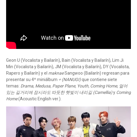
Geon U (Vocalista y Bailarín), Bain (Vocalista y Bailarín), Lim Ji
Min (Vocalista y Bailarín), JM (Vocalista y Bailarín), DY (Vocalista,
Rapero y Bailarín) y el
maknae
Sangwoo (Bailarín) regresan para
presentar su 4º miniálbum
÷ (NANUGI)
que contiene siete
temas:
Drama, Medusa, Paper Plane, Youth, Coming Home, 얼어
있는 길거리에 잠시라도 따듯한 햇빛이 내리길 (Camellia)
y
Coming
Home
(Acoustic English ver.).