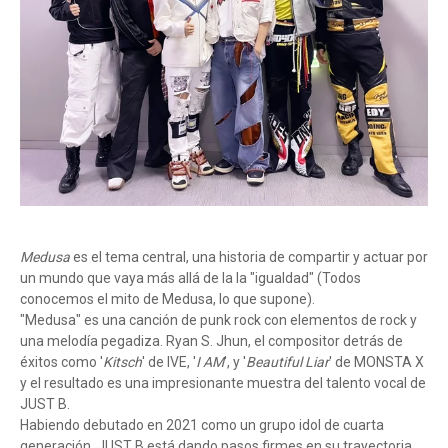
Medusa
es el tema central, una historia de compartir y actuar por
un mundo que vaya más allá de la la "igualdad" (Todos
conocemos el mito de Medusa, lo que supone).
"Medusa" es una canción de punk rock con elementos de rock y
una melodía pegadiza. Ryan S. Jhun, el compositor detrás de
éxitos como '
Kitsch
' de IVE, '
I AM
', y '
Beautiful Liar
' de MONSTA X
y el resultado es una impresionante muestra del talento vocal de
JUST B.
Habiendo debutado en 2021 como un grupo idol de cuarta
generación, JUST B está dando pasos firmes en su trayectoria