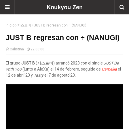
Koukyou Zen
Inicio
저스트비
JUST B regresan con ÷ (NANUGI)
JUST B regresan con ÷ (NANUGI)
Calistina
22:00:00
El grupo
JUST B
(저스트비) arrancó 2023 con el single
JUST Be
With You
(junto a AleXa) el 14 de febrero, seguido de
Camellia
el
12 de abril'23 y
Tasty
el 7 de agosto'23.