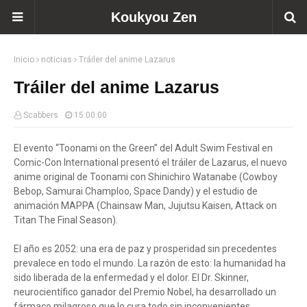
Koukyou Zen
Inicio
noticias
Tráiler del anime Lazarus
Tráiler del anime Lazarus
Scabbers
15:00:00
El evento “Toonami on the Green” del Adult Swim Festival en
Comic-Con International presentó el tráiler de Lazarus, el nuevo
anime original de Toonami con Shinichiro Watanabe (Cowboy
Bebop, Samurai Champloo, Space Dandy) y el estudio de
animación MAPPA (Chainsaw Man, Jujutsu Kaisen, Attack on
Titan The Final Season).
El año es 2052: una era de paz y prosperidad sin precedentes
prevalece en todo el mundo. La razón de esto: la humanidad ha
sido liberada de la enfermedad y el dolor. El Dr. Skinner,
neurocientífico ganador del Premio Nobel, ha desarrollado un
fármaco milagroso que lo cura todo sin inconvenientes