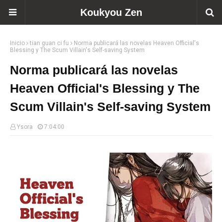
Koukyou Zen
Inicio
tian guan ci fu
Norma publicará las novelas Heaven Official's
Blessing y The Scum Villain's Self-saving System
Norma publicará las novelas
Heaven Official's Blessing y The
Scum Villain's Self-saving System
Ysora
7:04:00