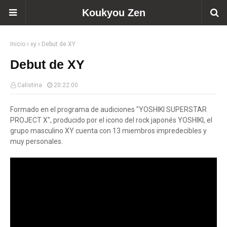
Koukyou Zen
Inicio
xy
Debut de XY
Debut de XY
Calistina
20:22:00
Formado en el programa de audiciones "YOSHIKI SUPERSTAR
PROJECT X", producido por el icono del rock japonés YOSHIKI, el
grupo masculino XY cuenta con 13 miembros impredecibles y
muy personales.