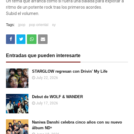
Un tema que arranca como si fuera una balada para explotar a
ritmo de un potente rock tras los primeros acordes.
Subid el volumen.
Tags:
jpop
pop oriental
xy
Entradas que pueden interesarte
STARGLOW regresan con Drivin' My Life
July 22, 2026
Debut de WOLF & WANDER
July 17, 2026
Naniwa Danshi celebra cinco años con su nuevo
álbum ND⁵