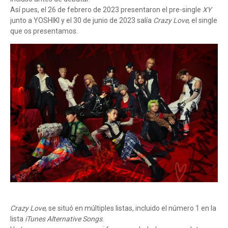
Así pues, el 26 de febrero de 2023 presentaron el pre-single
XY
junto a YOSHIKI y el 30 de junio de 2023 salía
Crazy Love
, el single
que os presentamos.
Crazy Love
, se situó en múltiples listas, incluido el número 1 en la
lista
iTunes Alternative Songs
.