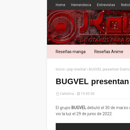
Home
Hemeroteca
Entrevistas
Notic
Reseñas manga
Reseñas Anime
Inicio
pop oriental
BUGVEL presentan Diam
BUGVEL presentan
Calistina
19:05:00
El grupo
BUGVEL
debutó el 30 de marzo d
vio la luz el 29 de junio de 2022.