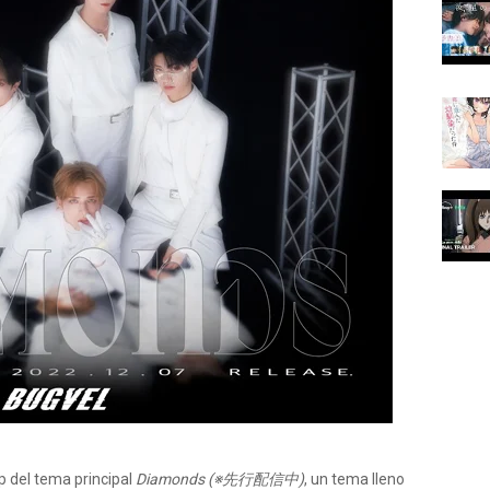
p del tema principal
Diamonds (※先行配信中)
, un tema lleno