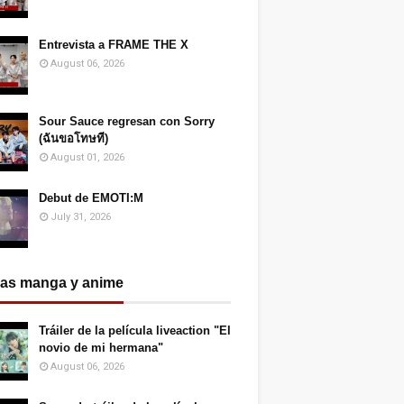
Entrevista a FRAME THE X
August 06, 2026
Sour Sauce regresan con Sorry
(ฉันขอโทษที)
August 01, 2026
Debut de EMOTI:M
July 31, 2026
ias manga y anime
Tráiler de la película liveaction "El
novio de mi hermana"
August 06, 2026