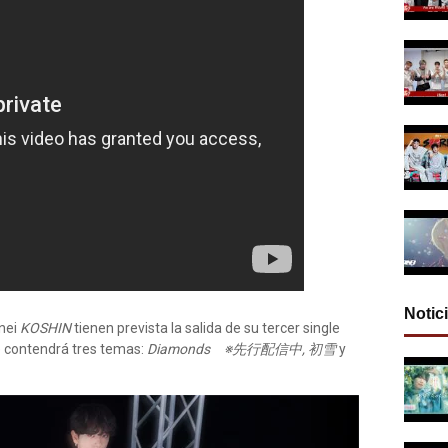
Notic
nei
KOSHIN
tienen prevista la salida de su tercer single
e contendrá tres temas:
Diamonds ※先行配信中, 初雪
y