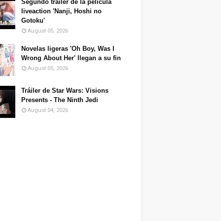
Segundo tráiler de la película
liveaction 'Nanji, Hoshi no
Gotoku'
August 05, 2026
Novelas ligeras 'Oh Boy, Was I
Wrong About Her' llegan a su fin
August 05, 2026
Tráiler de Star Wars: Visions
Presents - The Ninth Jedi
August 04, 2026