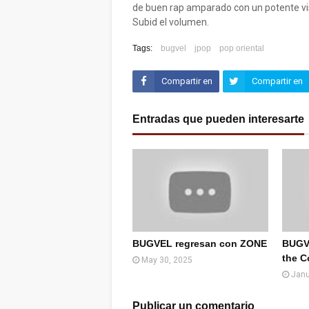
de buen rap amparado con un potente vis
Subid el volumen.
Tags:
bugvel
jpop
pop oriental
Compartir en
Compartir en
Facebook
Twitter (X)
Entradas que pueden interesarte
BUGVEL regresan con ZONE
BUGVE
the C
May 30, 2025
Janu
Publicar un comentario