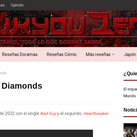
ias
Opinión
Reseñas Doramas
Reseñas Cómic
Más reseñas
Japón
onds
¿Quie
 Diamonds
El impe
Mundo 
Notic
e 2022 con el single
Bad Guy
y el segundo,
Heartbreaker