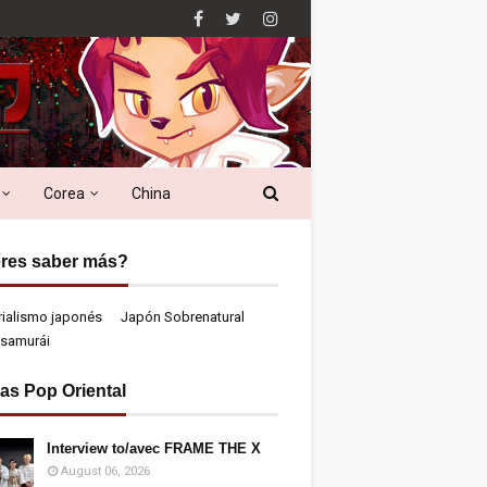
Corea
China
res saber más?
rialismo japonés
Japón Sobrenatural
samurái
ias Pop Oriental
Interview to/avec FRAME THE X
August 06, 2026