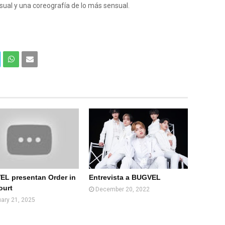
ual y una coreografía de lo más sensual.
Com
Com
partir
partir
en
por
What
Email
sApp
(Web
)
L presentan Order in
Entrevista a BUGVEL
ourt
December 20, 2022
ary 21, 2025