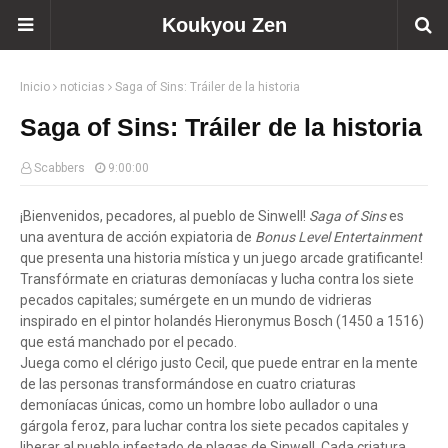
Koukyou Zen
Inicio
noticias
Saga of Sins: Tráiler de la historia
Saga of Sins: Tráiler de la historia
Scabbers
9:00:00
¡Bienvenidos, pecadores, al pueblo de Sinwell!
Saga of Sins
es
una aventura de acción expiatoria de
Bonus Level Entertainment
que presenta una historia mística y un juego arcade gratificante!
Transfórmate en criaturas demoníacas y lucha contra los siete
pecados capitales; sumérgete en un mundo de vidrieras
inspirado en el pintor holandés Hieronymus Bosch (1450 a 1516)
que está manchado por el pecado.
Juega como el clérigo justo Cecil, que puede entrar en la mente
de las personas transformándose en cuatro criaturas
demoníacas únicas, como un hombre lobo aullador o una
gárgola feroz, para luchar contra los siete pecados capitales y
liberar al pueblo infestado de plagas de Sinwell. Cada criatura