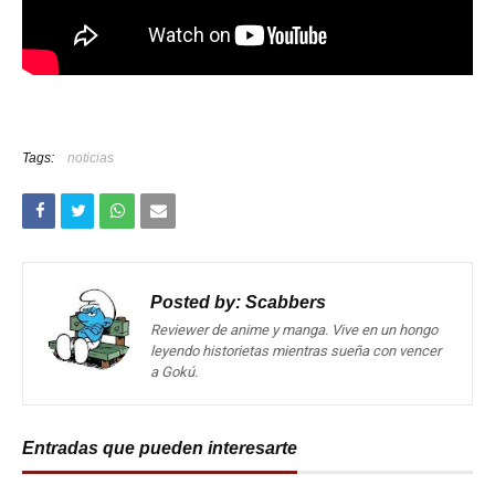
Tags:
noticias
Posted by:
Scabbers
Reviewer de anime y manga. Vive en un hongo
leyendo historietas mientras sueña con vencer
a Gokú.
Entradas que pueden interesarte