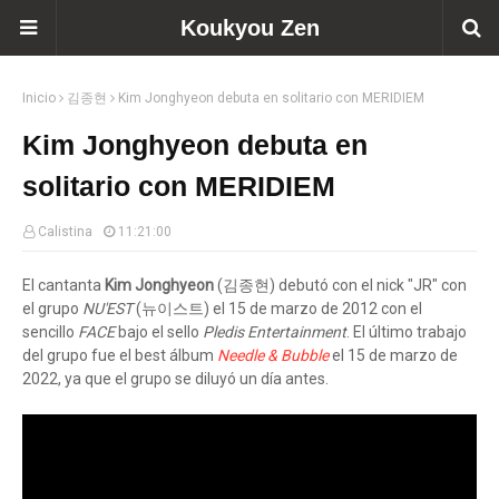
Koukyou Zen
Inicio
김종현
Kim Jonghyeon debuta en solitario con MERIDIEM
Kim Jonghyeon debuta en
solitario con MERIDIEM
Calistina
11:21:00
El cantanta
Kim Jonghyeon
(김종현) debutó con el nick "JR" con
el grupo
NU'EST
(뉴이스트) el 15 de marzo de 2012 con el
sencillo
FACE
bajo el sello
Pledis Entertainment
. El último trabajo
del grupo fue el best álbum
Needle & Bubble
el 15 de marzo de
2022, ya que el grupo se diluyó un día antes.