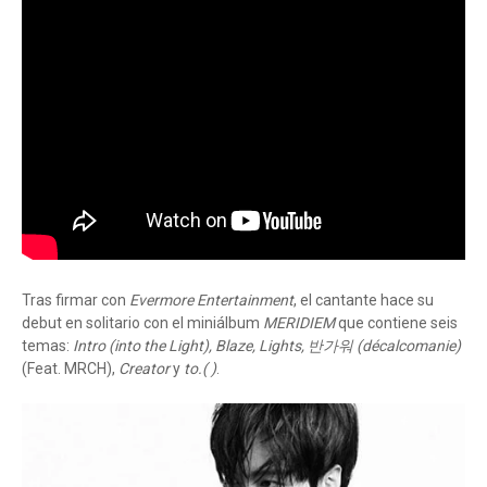
Tras firmar con
Evermore Entertainment
, el cantante hace su
debut en solitario con el miniálbum
MERIDIEM
que contiene seis
temas:
Intro (into the Light), Blaze, Lights, 반가워 (décalcomanie)
(Feat. MRCH),
Creator
y
to.( )
.