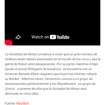
La Sociedad de Almas comienza a notar que un gran número de
Hollows están siendo asesinados en el mundo de los vivos y que la
gente de Rukon está desaparecida. Por su parte, mientras Ichigo
ayuda al actual Shinigami de Karakura , se encuentra con un
Arrancar llamado Ebern Asguiaro que huye tras intentar robarle
su Bankai . Mientras tanto, Yamamoto conoce a un grupo de
enmascarados pertenecientes a los Wandenreich , un grupo de
Quincy , a quienes les dice que la Sociedad de Almas será
destruida en cinco días...
Fuente:
Nautiljon