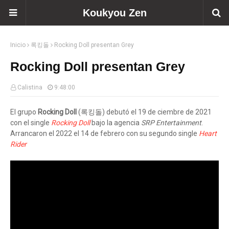
Koukyou Zen
Inicio
록킹돌
Rocking Doll presentan Grey
Rocking Doll presentan Grey
Calistina
9:48:00
El grupo
Rocking Doll
(록킹돌) debutó el 19 de ciembre de 2021
con el single
Rocking Doll
bajo la agencia
SRP Entertainment
.
Arrancaron el 2022 el 14 de febrero con su segundo single
Heart
Rider