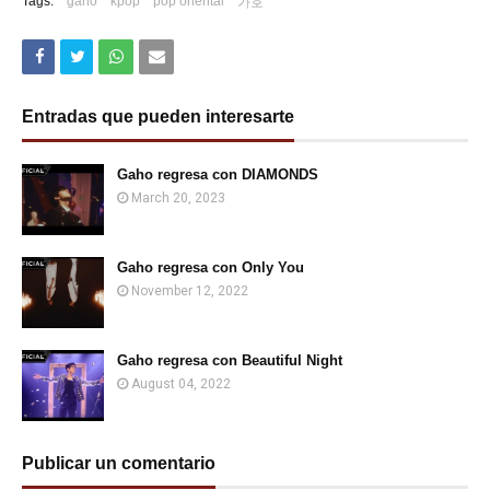
Tags:
gaho
kpop
pop oriental
가호
Entradas que pueden interesarte
Gaho regresa con DIAMONDS
March 20, 2023
Gaho regresa con Only You
November 12, 2022
Gaho regresa con Beautiful Night
August 04, 2022
Publicar un comentario