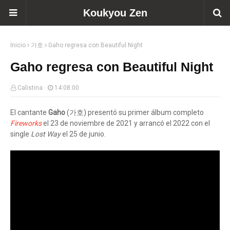
Koukyou Zen
Inicio
가호
Gaho regresa con Beautiful Night
Gaho regresa con Beautiful Night
Calistina
14:08:00
El cantante
Gaho
(가호) presentó su primer álbum completo
Fireworks
el 23 de noviembre de 2021 y arrancó el 2022 con el
single
Lost Way
el 25 de junio.