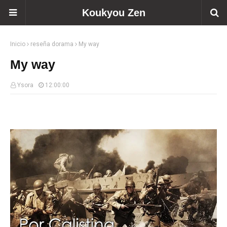
Koukyou Zen
Inicio
reseña dorama
My way
My way
Ysora
12:00:00