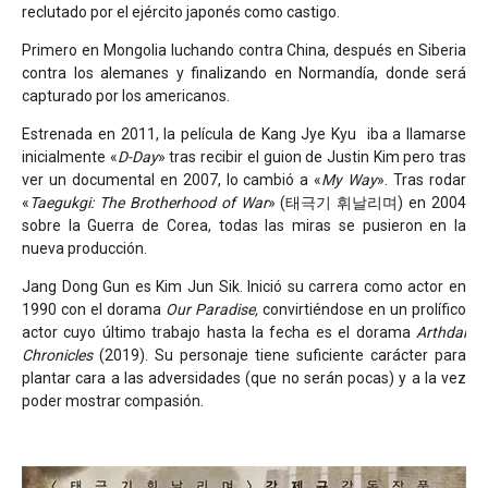
reclutado por el ejército japonés como castigo.
Primero en Mongolia luchando contra China, después en Siberia
contra los alemanes y finalizando en Normandía, donde será
capturado por los americanos.
Estrenada en 2011, la película de Kang Jye Kyu
iba a llamarse
inicialmente «
D-Day
» tras recibir el guion de Justin Kim pero tras
ver un documental en 2007, lo cambió a «
My Way
». Tras rodar
«
Taegukgi: The Brotherhood of War
» (
태극기
휘날리며
) en 2004
sobre la Guerra de Corea, todas las miras se pusieron en la
nueva producción.
Jang Dong Gun es Kim Jun Sik.
Inició su carrera como actor en
1990 con el dorama
Our Paradise,
convirtiéndose en un prolífico
actor cuyo último trabajo hasta la fecha es el dorama
Arthdal
Chronicles
(2019). Su personaje tiene suficiente carácter para
plantar cara a las adversidades (que no serán pocas) y a la vez
poder mostrar compasión.