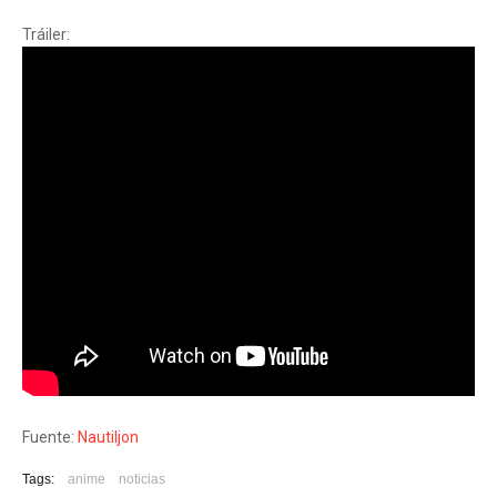
Tráiler:
Fuente:
Nautiljon
Tags:
anime
noticias