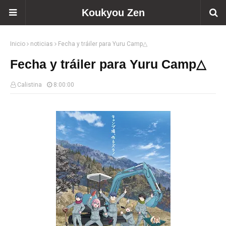
Koukyou Zen
Inicio
noticias
Fecha y tráiler para Yuru Camp△
Fecha y tráiler para Yuru Camp△
Calistina
8:00:00