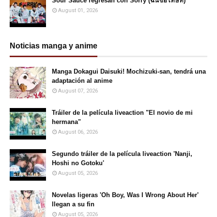
Sour Sauce regresan con Sorry (ฉันขอโทษที)
August 01, 2026
Noticias manga y anime
Manga Dokagui Daisuki! Mochizuki-san, tendrá una
adaptación al anime
August 07, 2026
Tráiler de la película liveaction "El novio de mi
hermana"
August 06, 2026
Segundo tráiler de la película liveaction 'Nanji,
Hoshi no Gotoku'
August 05, 2026
Novelas ligeras 'Oh Boy, Was I Wrong About Her'
llegan a su fin
August 05, 2026