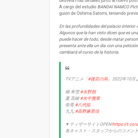
desvela más detalles junto al nuevo póst
A cargo del estudio
BANDAI NAMCO Pict
guion de Oshima Satomi, teniendo previs
En las profundidades del palacio interior 
Algunos que la han visto dicen que es un
puede hacer de todo, desde matar person
presenta ante ella un día con una petició
cambiará el curso de la historia.
TVアニメ「
#後宮の烏
」2022年10
柳 寿雪:
#水野朔
夏 高峻:
#水中雅章
衛青:
#八代拓
九九:
#高野麻里佳
▼ティザーサイトOPEN!
https://t.c
各キャスト・スタッフからのコメント