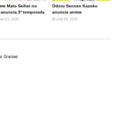
)
ime Mato Seihei no
Odoru Sennen Kazoku
 anuncia 3ª temporada
anuncia anime
st 03, 2026
July 29, 2026
. Gracias.