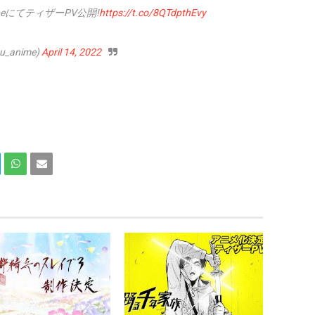
ubeにてティザーPV公開!
https://t.co/8QTdpthEvy
anime)
April 14, 2022
Com
Com
partir
partir
en
por
What
Email
sApp
(Web