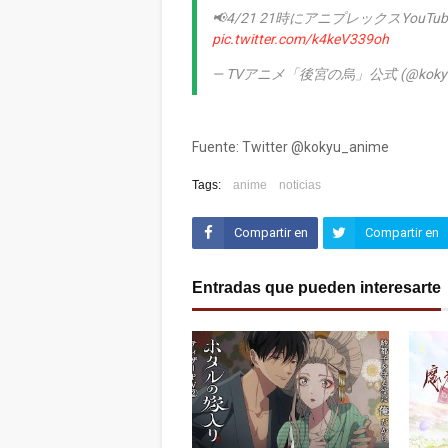
📢4/21 21時にアニプレックスYouT
pic.twitter.com/k4keV339oh
— TVアニメ「後宮の烏」公式 (@kokyu_
Fuente: Twitter @kokyu_anime
Tags:
anime
noticias
Compartir en
Compartir en
Facebook
Twitter (X)
Entradas que pueden interesarte