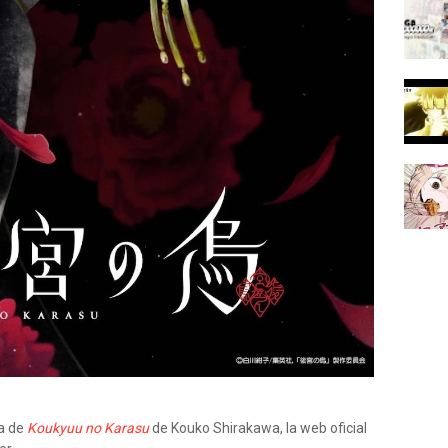
da de
Koukyuu no Karasu
de Kouko Shirakawa, la web oficial