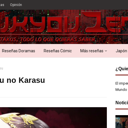
ias
Opinión
Reseñas Doramas
Reseñas Cómic
Más reseñas
Japón
su
¿Quie
uu no Karasu
El impe
Mundo 
Notic