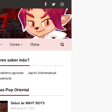
Corea
China
res saber más?
rialismo japonés
Japón Sobrenatural
samurái
ias Pop Oriental
Debut de WAYF BOYS
August 07, 2026