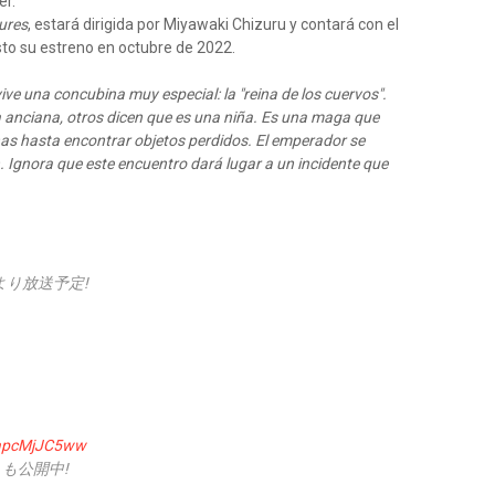
er.
ures
, estará dirigida por Miyawaki Chizuru y contará con el
to su estreno en octubre de 2022.
vive una concubina muy especial: la "reina de los cuervos".
a anciana, otros dicen que es una niña. Es una maga que
as hasta encontrar objetos perdidos. El emperador se
n. Ignora que este encuentro dará lugar a un incidente que
月より放送予定!
o/apcMjJC5ww
も公開中!