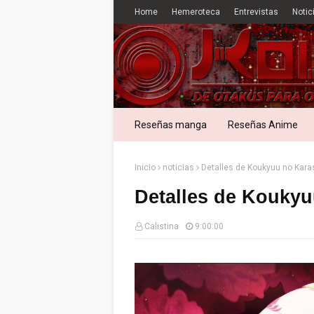
Home
Hemeroteca
Entrevistas
Notic
Reseñas manga
Reseñas Anime
Inicio
noticias
Detalles de Koukyuu no Kara
Detalles de Kouky
Calistina
9:00:00