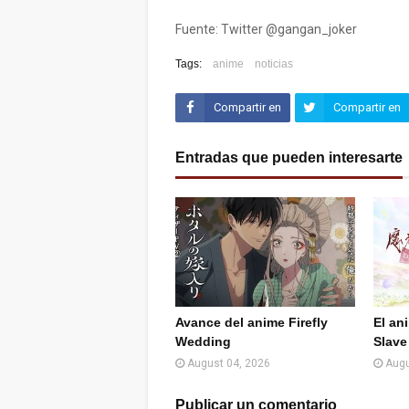
Fuente: Twitter @gangan_joker
Tags:
anime
noticias
Compartir en
Compartir en
Facebook
Twitter (X)
Entradas que pueden interesarte
Avance del anime Firefly
El an
Wedding
Slave
August 04, 2026
Augu
Publicar un comentario