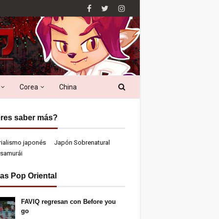
Corea
China
res saber más?
rialismo japonés
Japón Sobrenatural
samurái
ias Pop Oriental
FAVIQ regresan con Before you
go