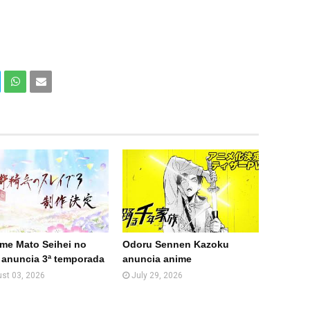
Com
Com
partir
partir
en
por
What
Email
sApp
(Web
)
ime Mato Seihei no
Odoru Sennen Kazoku
 anuncia 3ª temporada
anuncia anime
st 03, 2026
July 29, 2026