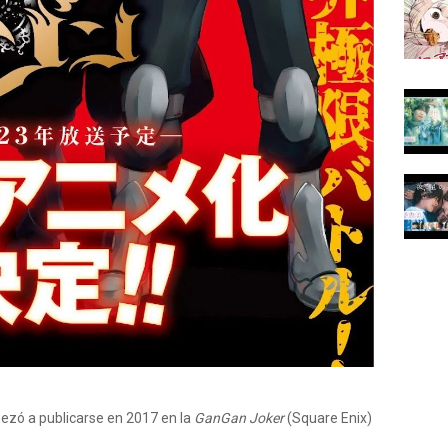
ezó a publicarse en 2017 en la
GanGan Joker
(Square Enix)