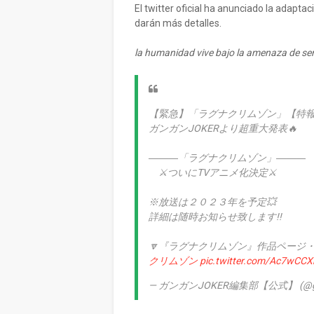
El twitter oficial ha anunciado la adapta
darán más detalles.
la humanidad vive bajo la amenaza de s
【緊急】「ラグナクリムゾン」【特
ガンガンJOKERより超重大発表🔥
―――「ラグナクリムゾン」―――
⚔️ついにTVアニメ化決定⚔️
※放送は２０２３年を予定💥
詳細は随時お知らせ致します!!
🔽『ラグナクリムゾン』作品ページ
クリムゾン
pic.twitter.com/Ac7wCC
— ガンガンJOKER編集部【公式】 (@gan