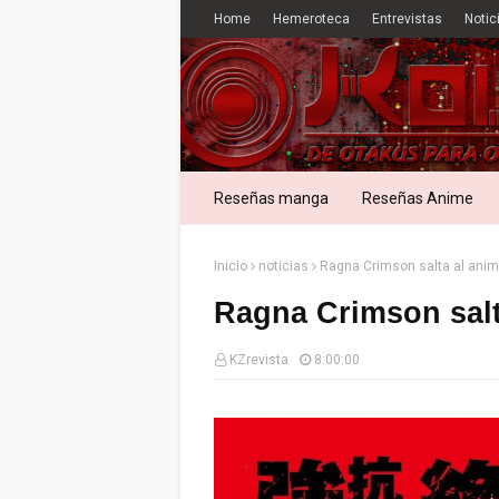
Home
Hemeroteca
Entrevistas
Notic
Reseñas manga
Reseñas Anime
Inicio
noticias
Ragna Crimson salta al ani
Ragna Crimson salt
KZrevista
8:00:00