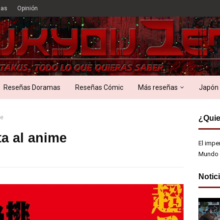
ias
Opinión
Reseñas Doramas
Reseñas Cómic
Más reseñas
Japón
me
¿Quie
a al anime
El impe
Mundo 
Notic