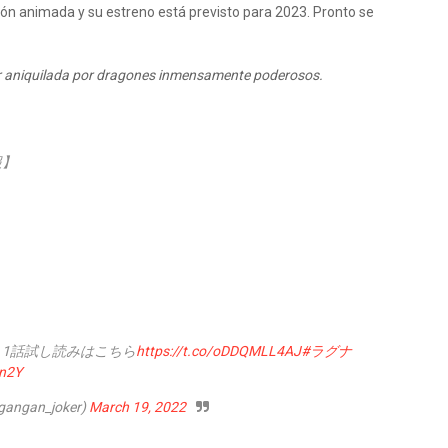
ción animada y su estreno está previsto para 2023. Pronto se
er aniquilada por dragones inmensamente poderosos.
報】
・1話試し読みはこちら
https://t.co/oDDQMLL4AJ
#ラグナ
Xn2Y
gan_joker)
March 19, 2022