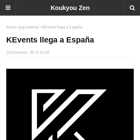
Koukyou Zen
Inicio
pop oriental
KEvents llega a España
KEvents llega a España
KZrevista
16:23:00