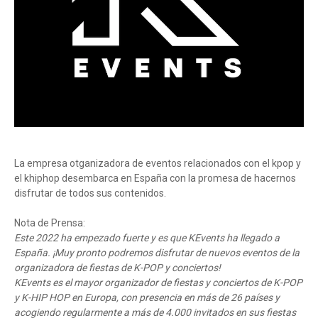
La empresa otganizadora de eventos relacionados con el kpop y
el khiphop desembarca en España con la promesa de hacernos
disfrutar de todos sus contenidos.
Nota de Prensa:
Este 2022 ha empezado fuerte y es que KEvents ha llegado a
España. ¡Muy pronto podremos disfrutar de nuevos eventos de la
organizadora de fiestas de K-POP y conciertos!
KEvents es el mayor organizador de fiestas y conciertos de K-POP
y K-HIP HOP en Europa, con presencia en más de 26 países y
acogiendo regularmente a más de 4.000 invitados en sus fiestas