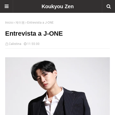
Koukyou Zen
Inicio
제이원
Entrevista a J-ONE
Entrevista a J-ONE
Calistina
11:55:00