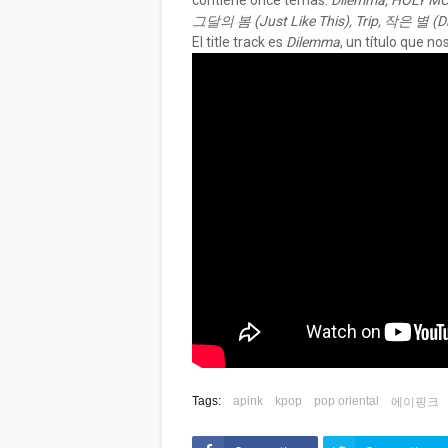
contiene once temas:
Dilemma, HOLY MOLY
그달의 봄 (Just Like This), Trip, 작은 별 (
El title track es
Dilemma
, un título que n
Tags:
apink
kpop
pop oriental
에이핑크