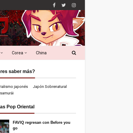
Corea
China
res saber más?
rialismo japonés
Japón Sobrenatural
samurái
ias Pop Oriental
FAVIQ regresan con Before you
go