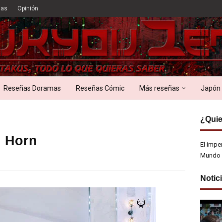
ias
Opinión
Reseñas Doramas
Reseñas Cómic
Más reseñas
Japón
¿Quie
n Horn
El impe
Mundo 
Notic