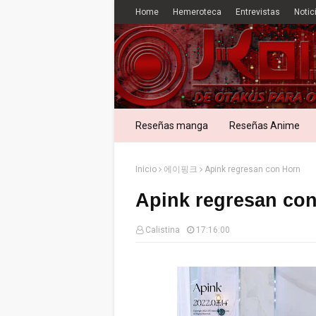
Home
Hemeroteca
Entrevistas
Notic
Reseñas manga
Reseñas Anime
Inicio
에이핑크
Apink regresan con Horn
Apink regresan co
Calistina
17:16:00