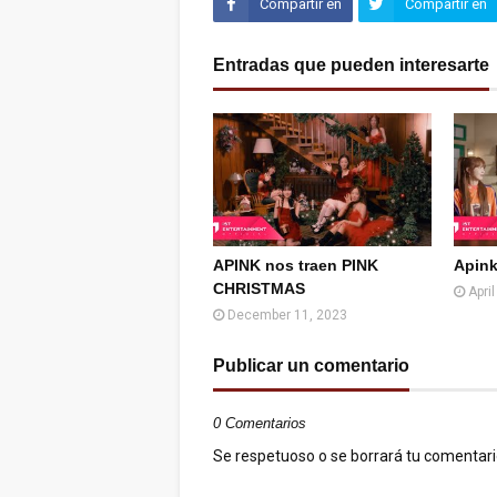
Compartir en
Compartir en
Facebook
Twitter (X)
Entradas que pueden interesarte
APINK nos traen PINK
Apink
CHRISTMAS
Apri
December 11, 2023
Publicar un comentario
0 Comentarios
Se respetuoso o se borrará tu comentario