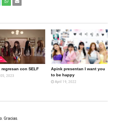
Com
Com
partir
partir
en
por
What
Email
sApp
(Web
)
 regresan con SELF
Apink presentan I want you
to be happy
l 05, 2023
April 19, 2022
. Gracias.