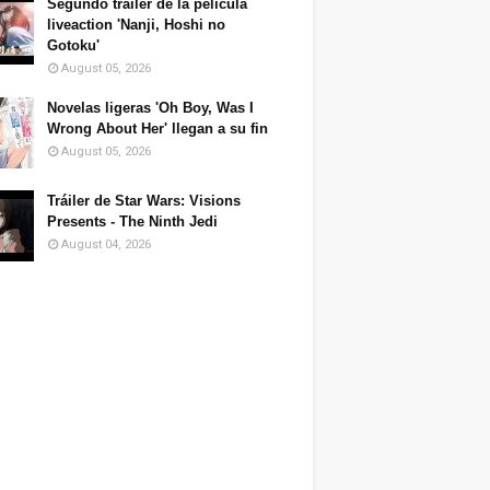
Segundo tráiler de la película
liveaction 'Nanji, Hoshi no
Gotoku'
August 05, 2026
Novelas ligeras 'Oh Boy, Was I
Wrong About Her' llegan a su fin
August 05, 2026
Tráiler de Star Wars: Visions
Presents - The Ninth Jedi
August 04, 2026