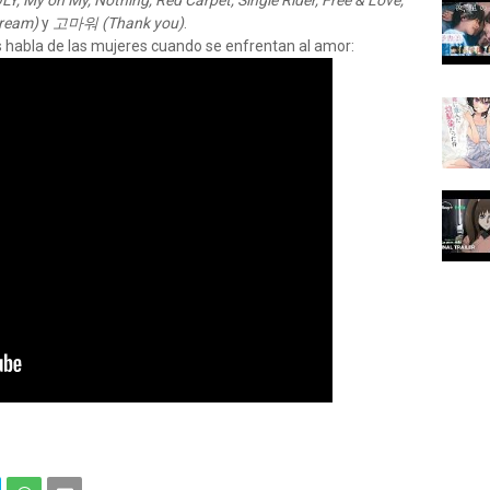
, My oh My, Nothing, Red Carpet, Single Rider, Free & Love,
Dream)
y
고마워 (Thank you)
.
os habla de las mujeres cuando se enfrentan al amor: