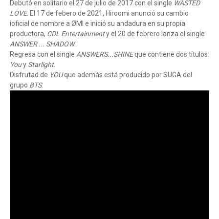
Debutó en solitario el 27 de julio de 2017 con el single
WASTED
LOVE
. El 17 de febero de 2021, Hiroomi anunció su cambio
ioficial de nombre a ØMI e inició su andadura en su propia
productora,
CDL Entertainment
y el 20 de febrero lanza el single
ANSWER ... SHADOW
.
Regresa con el single
ANSWERS...SHINE
que contiene dos títulos:
You
y
Starlight
.
Disfrutad de
YOU
que además está producido por SUGA del
grupo
BTS
: