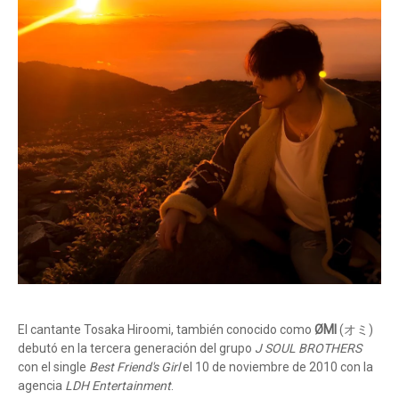
El cantante Tosaka Hiroomi, también conocido como
ØMI
(オミ)
debutó en la tercera generación del grupo
J SOUL BROTHERS
con el single
Best Friend's Girl
el 10 de noviembre de 2010 con la
agencia
LDH Entertainment
.