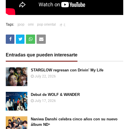
Tags:
jpop
omi
pop oriental
オミ
Entradas que pueden interesarte
STARGLOW regresan con Drivin' My Life
July 22, 2026
Debut de WOLF & WANDER
July 17, 2026
Naniwa Danshi celebra cinco años con su nuevo
álbum ND⁵