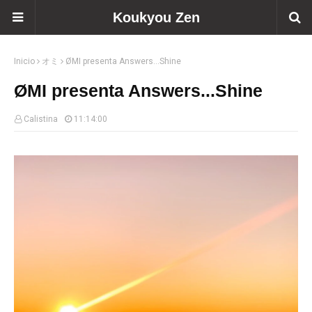
Koukyou Zen
Inicio
オミ
ØMI presenta Answers...Shine
ØMI presenta Answers...Shine
Calistina
11:14:00