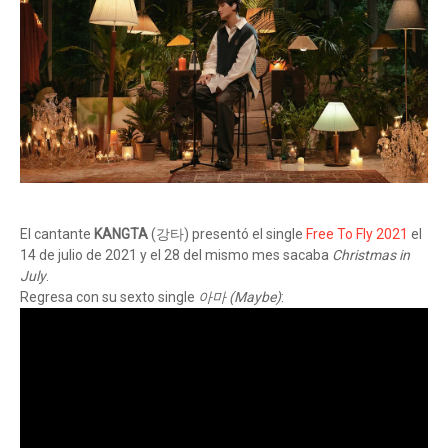
El cantante
KANGTA
(강타) presentó el single
Free To Fly 2021
el
14 de julio de 2021 y el 28 del mismo mes sacaba
Christmas in
July
.
Regresa con su sexto single
아마 (Maybe)
: