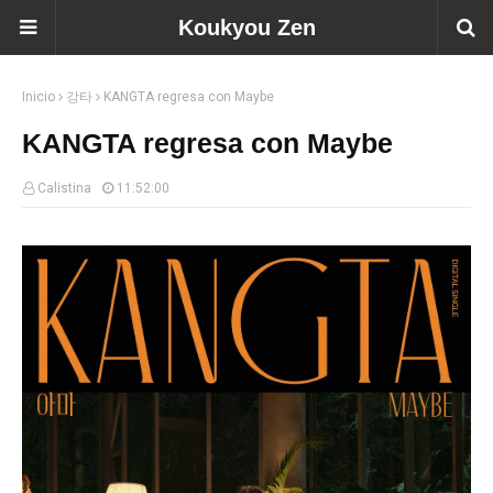
Koukyou Zen
Inicio
강타
KANGTA regresa con Maybe
KANGTA regresa con Maybe
Calistina
11:52:00