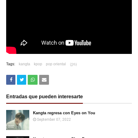
Tags:
kangta
kpop
pop oriental
강타
Entradas que pueden interesarte
Kangta regresa con Eyes on You
September 07, 2022