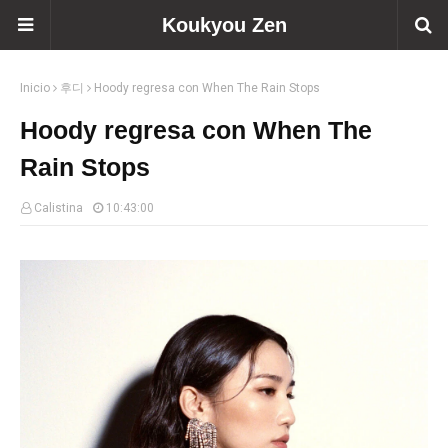
Koukyou Zen
Inicio
후디
Hoody regresa con When The Rain Stops
Hoody regresa con When The
Rain Stops
Calistina
10:43:00