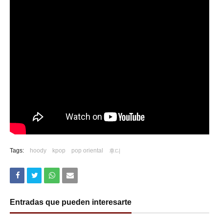
Tags:
hoody
kpop
pop oriental
후디
Entradas que pueden interesarte