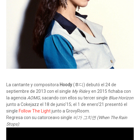
La cantante y compositora
Hoody
(후디) debutó el 24 de
septiembre de 2013 con el single
My Ride
y en 2015 fichaba con
la agencia
AOMG
, sacando con ellos su tercer single
Blue Horizon
junto a Cokejazz el 18 de junio'15; el 1 de enero'21 presentó el
single
Follow The Light
junto a GrovyRoom.
Regresa con su catorceavo single
비가 그치면 (When The Rain
Stops)
: