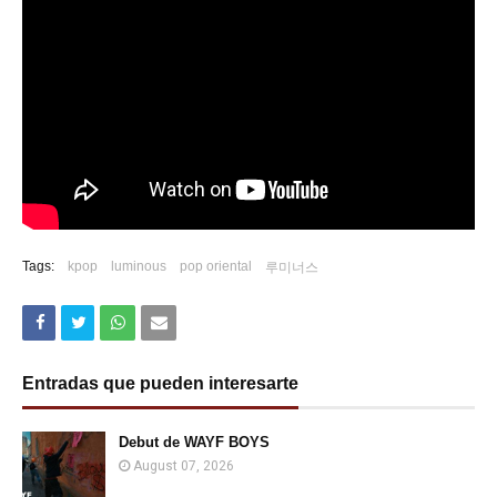
Tags:
kpop
luminous
pop oriental
루미너스
Entradas que pueden interesarte
Debut de WAYF BOYS
August 07, 2026