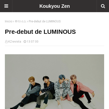
Koukyou Zen
Inicio
루미너스
Pre-debut de LUMINOUS
Pre-debut de LUMINOUS
KZrevista
13:07:00