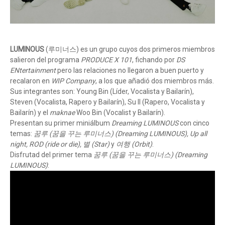
LUMINOUS
(루미너스) es un grupo cuyos dos primeros miembros
salieron del programa
PRODUCE X 101
, fichando por
DS
ENtertainment
pero las relaciones no llegaron a buen puerto y
recalaron en
WIP Company
, a los que añadió dos miembros más.
Sus integrantes son: Young Bin (Líder, Vocalista y Bailarín),
Steven (Vocalista, Rapero y Bailarín), Su Il (Rapero, Vocalista y
Bailarín) y el
maknae
Woo Bin (Vocalist y Bailarín).
Presentan su primer miniálbum
Dreaming LUMINOUS
con cinco
temas:
꿈루 (꿈을 꾸는 루미너스) (Dreaming LUMINOUS), Up all
night, ROD (ride or die), 별 (Star)
y
여행 (Orbit)
.
Disfrutad del primer tema
꿈루 (꿈을 꾸는 루미너스) (Dreaming
LUMINOUS)
: