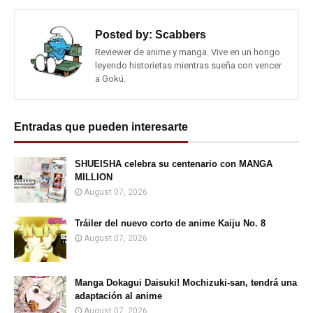
Posted by:
Scabbers
Reviewer de anime y manga. Vive en un hongo
leyendo historietas mientras sueña con vencer
a Gokú.
Entradas que pueden interesarte
SHUEISHA celebra su centenario con MANGA
MILLION
August 07, 2026
Tráiler del nuevo corto de anime Kaiju No. 8
August 07, 2026
Manga Dokagui Daisuki! Mochizuki-san, tendrá una
adaptación al anime
August 07, 2026