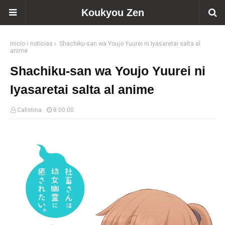
Koukyou Zen
Inicio
noticias
Shachiku-san wa Youjo Yuurei ni Iyasaretai salta al
anime
Shachiku-san wa Youjo Yuurei ni
Iyasaretai salta al anime
Calistina
8:00:00