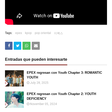
Tags:
epex
kpop
pop oriental
이펙스
Entradas que pueden interesarte
EPEX regresan con Youth Chapter 3: ROMANTIC
YOUTH
July 28, 2025
EPEX regresan con Youth Chapter 2: YOUTH
DEFICIENCY
November 05, 2024