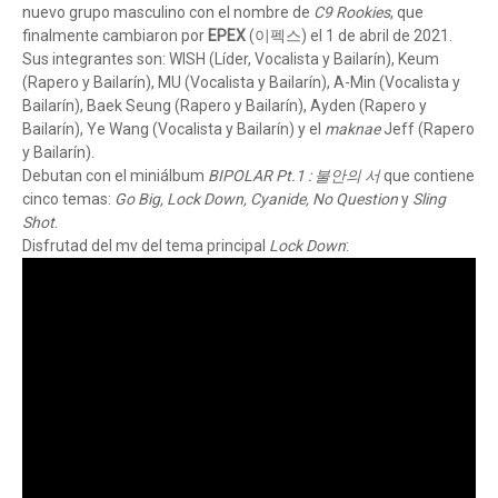
nuevo grupo masculino con el nombre de
C9 Rookies
, que
finalmente cambiaron por
EPEX
(이펙스) el 1 de abril de 2021.
Sus integrantes son: WISH (Líder, Vocalista y Bailarín), Keum
(Rapero y Bailarín), MU (Vocalista y Bailarín), A-Min (Vocalista y
Bailarín), Baek Seung (Rapero y Bailarín), Ayden (Rapero y
Bailarín), Ye Wang (Vocalista y Bailarín) y el
maknae
Jeff (Rapero
y Bailarín).
Debutan con el miniálbum
BIPOLAR Pt.1 : 불안의 서
que contiene
cinco temas:
Go Big, Lock Down, Cyanide, No Question
y
Sling
Shot
.
Disfrutad del mv del tema principal
Lock Down
: