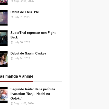
August 01, 2026
Debut de EMOTI:M
July 31, 2026
SuperThai regresan con Fight
Back
July 30, 2026
Debut de Gawin Caskey
July 24, 2026
ias manga y anime
Segundo tráiler de la película
liveaction 'Nanji, Hoshi no
Gotoku'
August 05, 2026