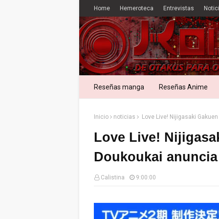
Home
Hemeroteca
Entrevistas
Notic
Reseñas manga
Reseñas Anime
Inicio
noticias
Love Live! Nijigasaki Gakue
Love Live! Nijigas
Doukoukai anuncia
Calistina
9:00:00