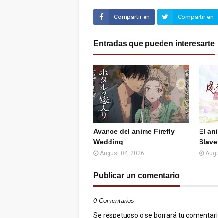
Compartir en
Compartir en
Facebook
Twitter (X)
Entradas que pueden interesarte
Avance del anime Firefly
El an
Wedding
Slave
August 04, 2026
Augu
Publicar un comentario
0 Comentarios
Se respetuoso o se borrará tu comentario