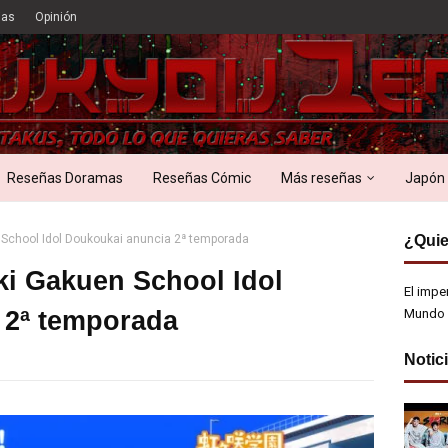
ias
Opinión
Reseñas Doramas
Reseñas Cómic
Más reseñas
Japón
n School Idol Doukoukai anuncia 2ª temporada
¿Quie
aki Gakuen School Idol
El impe
 2ª temporada
Mundo 
Notic