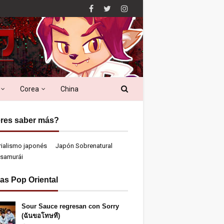
Corea
China
res saber más?
rialismo japonés
Japón Sobrenatural
samurái
ias Pop Oriental
Sour Sauce regresan con Sorry
(ฉันขอโทษที)