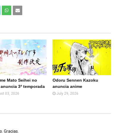
Com
Com
partir
partir
en
por
What
Email
sApp
(Web
)
ime Mato Seihei no
Odoru Sennen Kazoku
 anuncia 3ª temporada
anuncia anime
st 03, 2026
July 29, 2026
. Gracias.