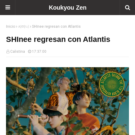
Koukyou Zen
Inicio
샤이니
SHInee regresan con Atlantis
SHInee regresan con Atlantis
Calistina
17:37:00