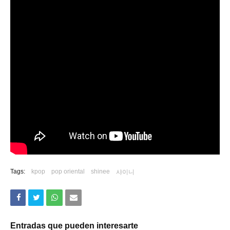
Tags:
kpop
pop oriental
shinee
샤이니
Entradas que pueden interesarte