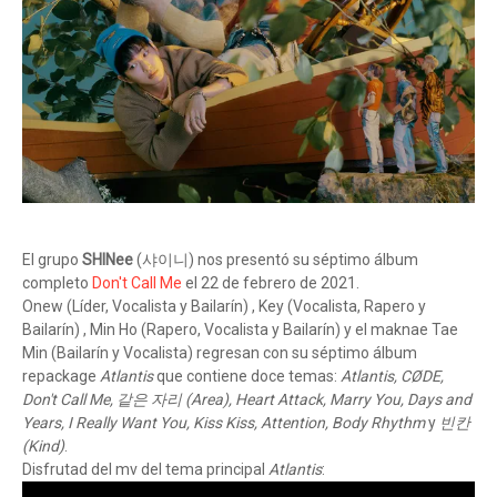
El grupo
SHINee
(샤이니) nos presentó su séptimo álbum
completo
Don't Call Me
el 22 de febrero de 2021.
Onew (Líder, Vocalista y Bailarín) , Key (Vocalista, Rapero y
Bailarín) , Min Ho (Rapero, Vocalista y Bailarín) y el maknae Tae
Min (Bailarín y Vocalista) regresan con su séptimo álbum
repackage
Atlantis
que contiene doce temas:
Atlantis, CØDE,
Don't Call Me, 같은 자리 (Area), Heart Attack, Marry You, Days and
Years, I Really Want You, Kiss Kiss, Attention, Body Rhythm
y
빈칸
(Kind)
.
Disfrutad del mv del tema principal
Atlantis
: