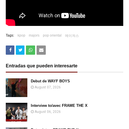
Tags:
kpop
majors
pop oriental
메이져스
Entradas que pueden interesarte
Debut de WAYF BOYS
August 07, 2026
Interview to/avec FRAME THE X
August 06, 2026