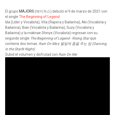
El grupo
MAJORS
(메이져스) debutó el 9 de marzo de 2021 con
el single
The Beginning of Legend
.
Ida (Líder y Vocalista), Vita (Rapera y Bailarina), Aki (Vocalista y
Bailarina), Bian (Vocalista y Bailarina), Suzy (Vocalista y
Bailarina) y la maknae Shinye (Vocalista) regresan con su
segundo single
The Beginning of Legend - Rising Star
que
contiene dos temas:
Rain On Me
y
별빛에 춤을 추는 밤 (Dancing
in the Starlit Night)
.
Subid el volumen y disfrutad con
Rain On Me
: