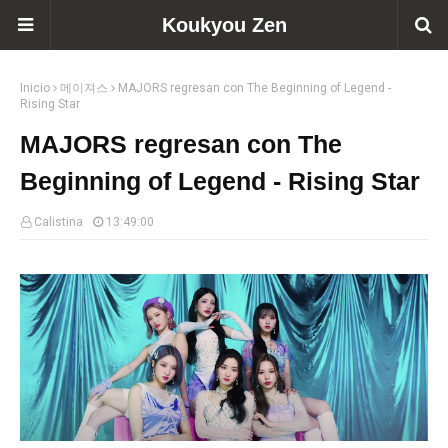
Koukyou Zen
Inicio
메이져스
MAJORS regresan con The Beginning of Legend -
Rising Star
MAJORS regresan con The
Beginning of Legend - Rising Star
Calistina
13:49:00