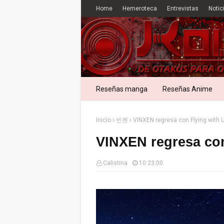
Home
Hemeroteca
Entrevistas
Notic
Reseñas manga
Reseñas Anime
Inicio
빈첸
VINXEN regresa con Flying with 
VINXEN regresa con
Calistina
10:23:00