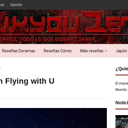
ias
Opinión
Reseñas Doramas
Reseñas Cómic
Más reseñas
Japón
¿Quie
U
 Flying with U
El impe
Mundo 
Notic