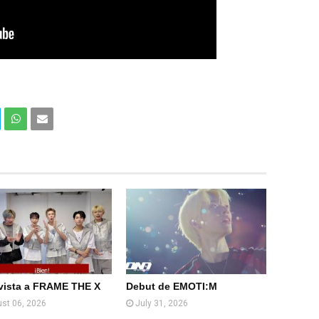
Com
Com
partir
partir
en
por
What
Email
sApp
(Web
)
vista a FRAME THE X
Debut de EMOTI:M
st 06, 2026
July 31, 2026