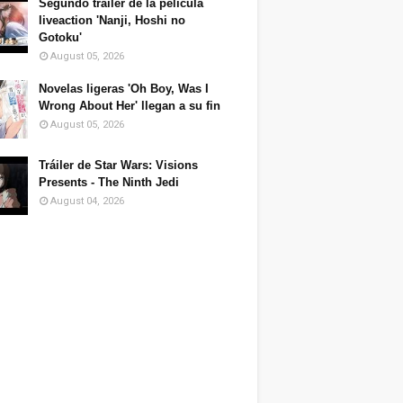
Segundo tráiler de la película
liveaction 'Nanji, Hoshi no
Gotoku'
August 05, 2026
Novelas ligeras 'Oh Boy, Was I
Wrong About Her' llegan a su fin
August 05, 2026
Tráiler de Star Wars: Visions
Presents - The Ninth Jedi
August 04, 2026