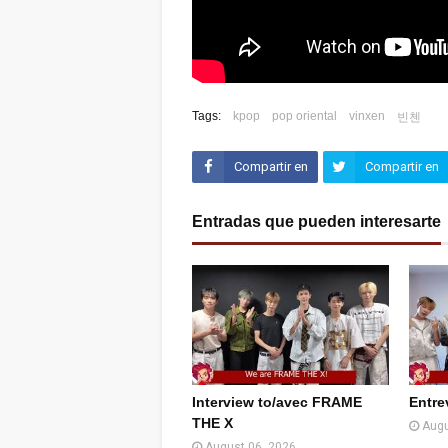
Tags:
kpop
pop oriental
vinxen
빈첸
Compartir en
Compartir en
Facebook
Twitter (X)
Entradas que pueden interesarte
Interview to/avec FRAME
Entre
THE X
Augu
August 06, 2026