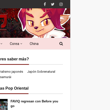
Corea
China
res saber más?
rialismo japonés
Japón Sobrenatural
samurái
ias Pop Oriental
FAVIQ regresan con Before you
go