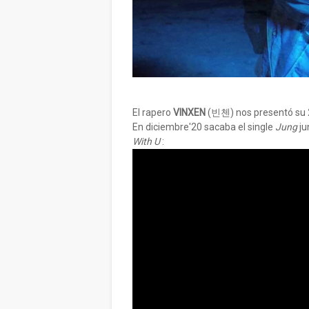
El rapero
VINXEN
(빈첸) nos presentó su
En diciembre'20 sacaba el single
Jung
ju
With U
: