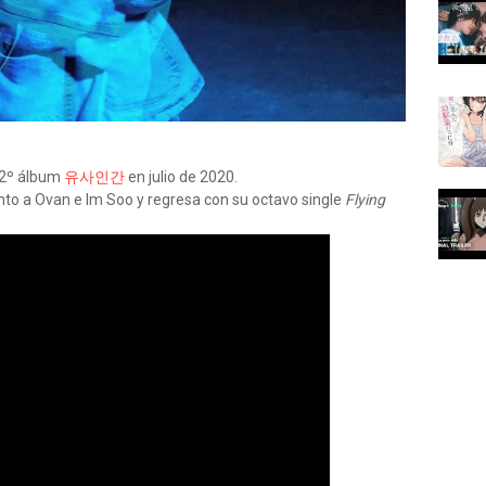
 2º álbum
유사인간
en julio de 2020.
nto a Ovan e Im Soo y regresa con su octavo single
Flying