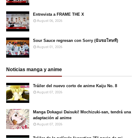
Entrevista a FRAME THE X
August 06, 2026
Sour Sauce regresan con Sorry (ฉันขอโทษที)
August 01, 2026
Noticias manga y anime
Tráiler del nuevo corto de anime Kaiju No. 8
August 07, 2026
Manga Dokagui Daisuki! Mochizuki-san, tendrá una
adaptación al anime
August 07, 2026