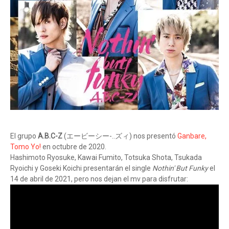
El grupo
A.B.C-Z
(エービーシー-..ズィ) nos presentó
Ganbare,
Tomo Yo!
en octubre de 2020.
Hashimoto Ryosuke, Kawai Fumito, Totsuka Shota, Tsukada
Ryoichi y Goseki Koichi presentarán el single
Nothin' But Funky
el
14 de abril de 2021, pero nos dejan el mv para disfrutar: