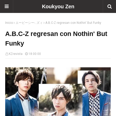
Koukyou Zen
Inicio
エービーシー-..ズィ
A.B.C-Z regresan con Nothin' But Funky
A.B.C-Z regresan con Nothin' But
Funky
KZrevista
18:00:00