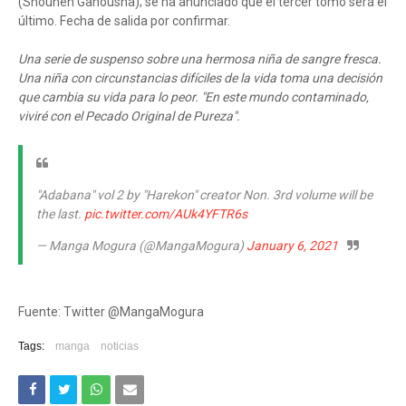
(Shounen Gahousha); se ha anunciado que el tercer tomo será el
último. Fecha de salida por confirmar.
Una serie de suspenso sobre una hermosa niña de sangre fresca.
Una niña con circunstancias difíciles de la vida toma una decisión
que cambia su vida para lo peor. "En este mundo contaminado,
viviré con el Pecado Original de Pureza".
"Adabana" vol 2 by "Harekon" creator Non. 3rd volume will be
the last.
pic.twitter.com/AUk4YFTR6s
— Manga Mogura (@MangaMogura)
January 6, 2021
Fuente: Twitter @MangaMogura
Tags:
manga
noticias