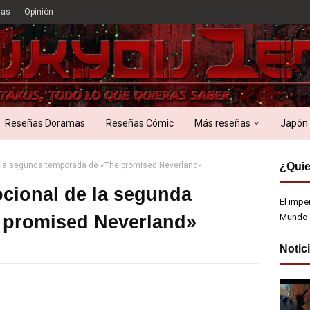
ias
Opinión
Reseñas Doramas
Reseñas Cómic
Más reseñas
Japón
 la segunda temporada de «The promised Neverland»
¿Quie
cional de la segunda
El impe
 promised Neverland»
Mundo 
Notic