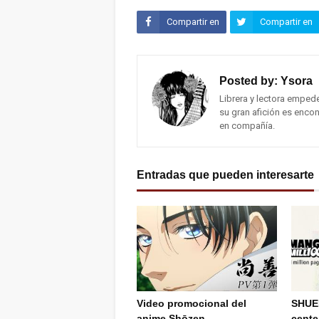
Compartir en
Compartir en
Facebook
Twitter (X)
Posted by:
Ysora
Librera y lectora emped
su gran afición es encon
en compañía.
Entradas que pueden interesarte
Video promocional del
SHUEI
anime Shōzen
cent