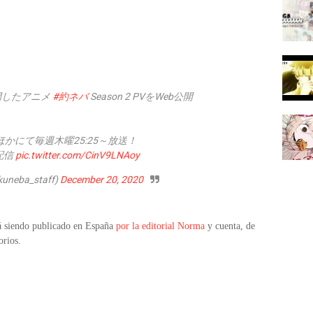
開したアニメ
#約ネバ
Season 2 PVをWeb公開
"ほかにて毎週木曜25:25～放送！
占配信
pic.twitter.com/CinV9LNAoy
ba_staff)
December 20, 2020
 siendo publicado en España
por la editorial Norma
y cuenta, de
orios.