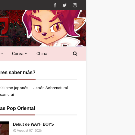
Corea
China
res saber más?
rialismo japonés
Japón Sobrenatural
samurái
ias Pop Oriental
Debut de WAYF BOYS
August 07, 2026