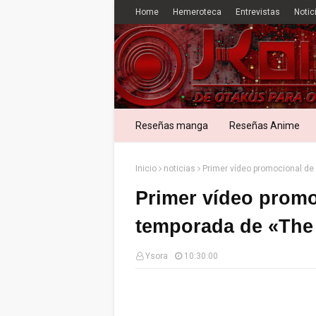
Home
Hemeroteca
Entrevistas
Notic
Reseñas manga
Reseñas Anime
Inicio
noticias
Primer vídeo promocional de
Primer vídeo promo
temporada de «The
Ysora
10:30:00