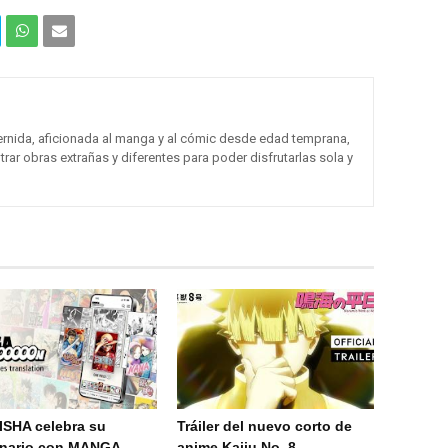
Com
Com
partir
partir
en
por
ernida, aficionada al manga y al cómic desde edad temprana,
trar obras extrañas y diferentes para poder disfrutarlas sola y
What
Email
sApp
(Web
)
SHA celebra su
Tráiler del nuevo corto de
enario con MANGA
anime Kaiju No. 8