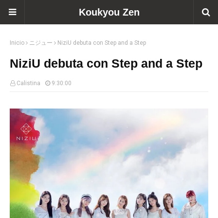
Koukyou Zen
Inicio
ニジュー
NiziU debuta con Step and a Step
NiziU debuta con Step and a Step
Calistina
9:30:00