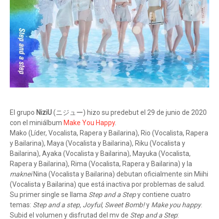
El grupo
NiziU
(ニジュー) hizo su predebut el 29 de junio de 2020
con el miniálbum
Make You Happy
.
Mako (Líder, Vocalista, Rapera y Bailarina), Rio (Vocalista, Rapera
y Bailarina), Maya (Vocalista y Bailarina), Riku (Vocalista y
Bailarina), Ayaka (Vocalista y Bailarina), Mayuka (Vocalista,
Rapera y Bailarina), Rima (Vocalista, Rapera y Bailarina) y la
maknei
Nina (Vocalista y Bailarina) debutan oficialmente sin Miihi
(Vocalista y Bailarina) que está inactiva por problemas de salud.
Su primer single se llama
Step and a Step
y contiene cuatro
temas:
Step and a step, Joyful, Sweet Bomb!
y
Make you happy
.
Subid el volumen y disfrutad del mv de
Step and a Step
: