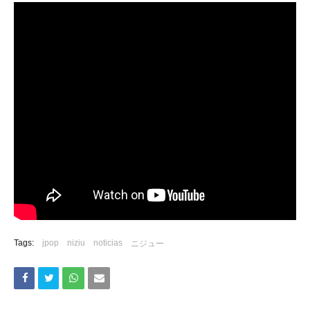
Tags:
jpop
niziu
noticias
ニジュー