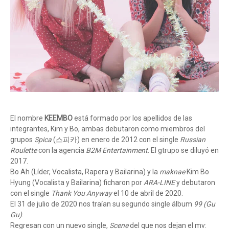
El nombre
KEEMBO
está formado por los apellidos de las
integrantes, Kim y Bo, ambas debutaron como miembros del
grupos
Spica
(스피카) en enero de 2012 con el single
Russian
Roulette
con la agencia
B2M Entertainment
. El gtrupo se diluyó en
2017.
Bo Ah (Líder, Vocalista, Rapera y Bailarina) y la
maknae
Kim Bo
Hyung (Vocalista y Bailarina) ficharon por
ARA-LINE
y debutaron
con el single
Thank You Anyway
el 10 de abril de 2020.
El 31 de julio de 2020 nos traían su segundo single álbum
99 (Gu
Gu)
.
Regresan con un nuevo single,
Scene
del que nos dejan el mv: