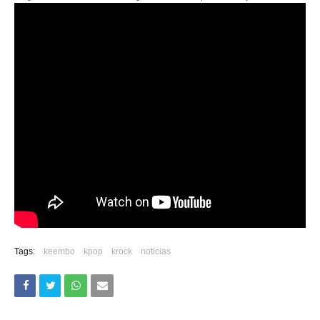
Tags:
keembo
kpop
krock
noticias