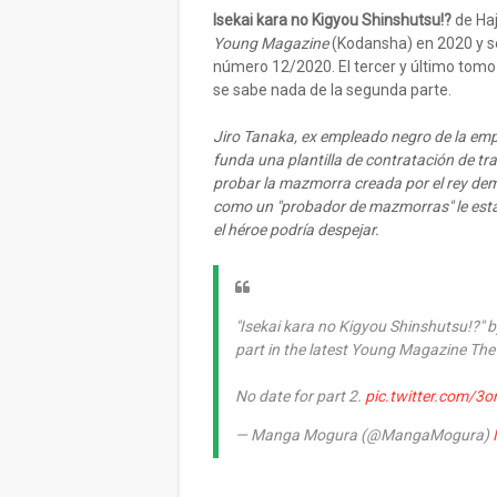
Isekai kara no Kigyou Shinshutsu!?
de Ha
Young Magazine
(Kodansha) en 2020 y se 
número 12/2020. El tercer y último tomo
se sabe nada de la segunda parte.
Jiro Tanaka, ex empleado negro de la emp
funda una plantilla de contratación de tr
probar la mazmorra creada por el rey dem
como un "probador de mazmorras" le est
el héroe podría despejar.
"Isekai kara no Kigyou Shinshutsu!?" 
part in the latest Young Magazine The 
No date for part 2.
pic.twitter.com/3o
— Manga Mogura (@MangaMogura)