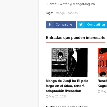
Fuente: Twitter @MangaMogura
Tags:
manga
noticias
Compartir en
Compartir en
Facebook
Twitter (X)
Entradas que pueden interesarte
Manga de Junji Ito El pelo
Rese
largo en el ático, tendrá
Kagu
adaptación liveaction
May 
May 20, 2026