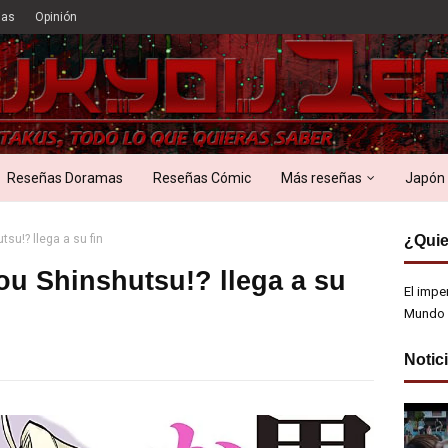
ias
Opinión
Reseñas Doramas
Reseñas Cómic
Más reseñas
Japón
tsu!? llega a su fin
¿Quie
ou Shinshutsu!? llega a su
El impe
Mundo 
Notic