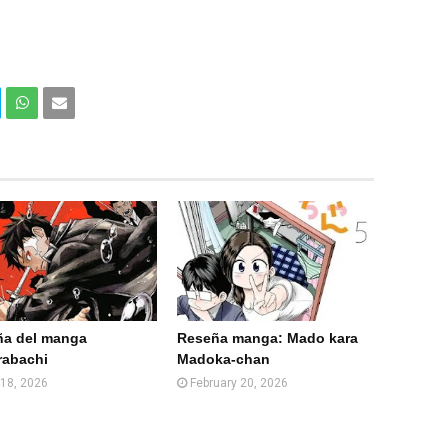
Com
Com
partir
partir
en
por
What
Email
sApp
(Web
)
ña del manga
Reseña manga: Mado kara
rabachi
Madoka-chan
18, 2026
February 20, 2026