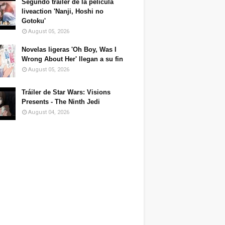
Segundo tráiler de la película
liveaction 'Nanji, Hoshi no
Gotoku'
August 05, 2026
Novelas ligeras 'Oh Boy, Was I
Wrong About Her' llegan a su fin
August 05, 2026
Tráiler de Star Wars: Visions
Presents - The Ninth Jedi
August 04, 2026