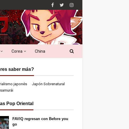
Corea
China
res saber más?
rialismo japonés
Japón Sobrenatural
samurái
ias Pop Oriental
FAVIQ regresan con Before you
go