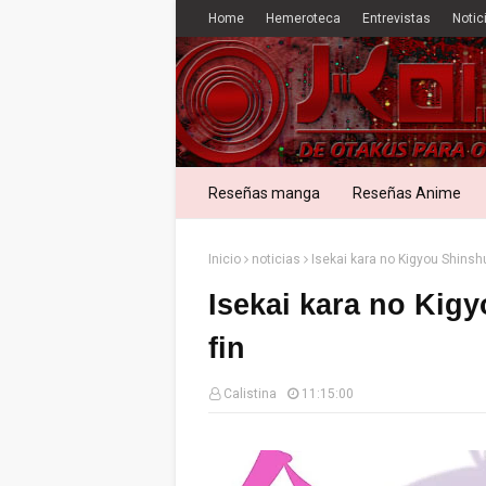
Home
Hemeroteca
Entrevistas
Notic
Reseñas manga
Reseñas Anime
Inicio
noticias
Isekai kara no Kigyou Shinshu
Isekai kara no Kigy
fin
Calistina
11:15:00