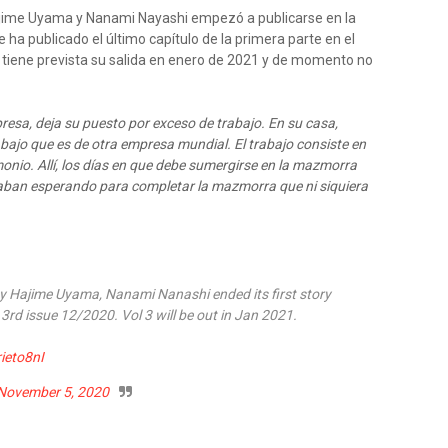
jime Uyama y Nanami Nayashi empezó a publicarse en la
ha publicado el último capítulo de la primera parte en el
 tiene prevista su salida en enero de 2021 y de momento no
resa, deja su puesto por exceso de trabajo. En su casa,
abajo que es de otra empresa mundial. El trabajo consiste en
onio. Allí, los días en que debe sumergirse en la mazmorra
aban esperando para completar la mazmorra que ni siquiera
by Hajime Uyama, Nanami Nanashi ended its first story
3rd issue 12/2020. Vol 3 will be out in Jan 2021.
rieto8nI
November 5, 2020