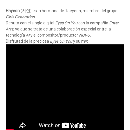
Hayeon
(하연) es la hermana de Taeyeon, miembro del grupo
Girls Generation
.
Debuta con el single digital
Eyes On You
con la compañía
Enter
Arts
, ya que se trata de una colaboración especial entre la
tecnología
AI
y el compositor/productor
NUVO
.
Disfrutad de la preciosa
Eyes On You
y su mv: