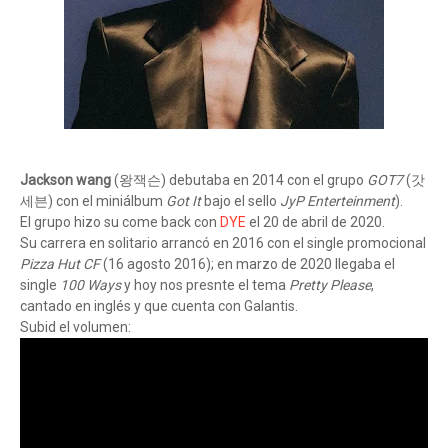
Jackson wang
(왕잭슨) debutaba en 2014 con el grupo
GOT7
(갓
세븐) con el miniálbum
Got It
bajo el sello
JyP Enterteinment
).
El grupo hizo su come back con
DYE
el 20 de abril de 2020.
Su carrera en solitario arrancó en 2016 con el single promocional
Pizza Hut CF
(16 agosto 2016); en marzo de 2020 llegaba el
single
100 Ways
y hoy nos presnte el tema
Pretty Please
,
cantado en inglés y que cuenta con Galantis.
Subid el volumen: