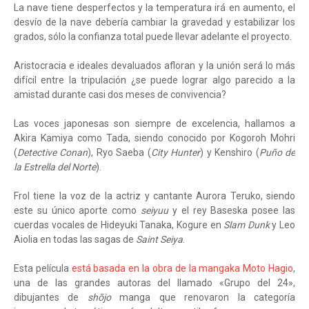
La nave tiene desperfectos y la temperatura irá en aumento, el
desvío de la nave debería cambiar la gravedad y estabilizar los
grados, sólo la confianza total puede llevar adelante el proyecto.
Aristocracia e ideales devaluados afloran y la unión será lo más
difícil entre la tripulación ¿se puede lograr algo parecido a la
amistad durante casi dos meses de convivencia?
Las voces japonesas son siempre de excelencia, hallamos a
Akira Kamiya como Tada, siendo conocido por Kogoroh Mohri
(
Detective Conan
), Ryo Saeba (
City Hunter
) y Kenshiro (
Puño de
la Estrella del Norte
).
Frol tiene la voz de la actriz y cantante Aurora Teruko, siendo
este su único aporte como
seiyuu
y el rey Baseska posee las
cuerdas vocales de Hideyuki Tanaka, Kogure en
Slam Dunk
y Leo
Aiolia en todas las sagas de
Saint Seiya
.
Esta película
está basada en la obra de la mangaka Moto Hagio
,
una de las grandes autoras del llamado «Grupo del 24»,
dibujantes de
shōjo
manga que renovaron la categoría