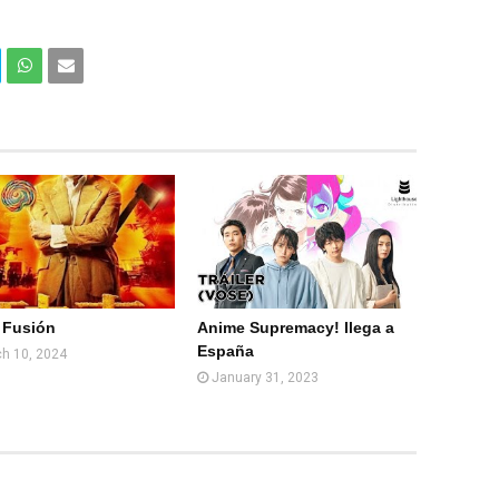
Com
Com
partir
partir
en
por
What
Email
sApp
(Web
)
 Fusión
Anime Supremacy! llega a
España
h 10, 2024
January 31, 2023