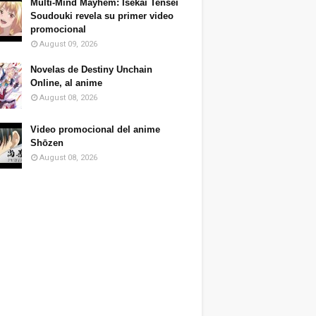
Multi-Mind Mayhem: Isekai Tensei
Soudouki revela su primer video
promocional
August 09, 2026
Novelas de Destiny Unchain
Online, al anime
August 08, 2026
Video promocional del anime
Shōzen
August 08, 2026