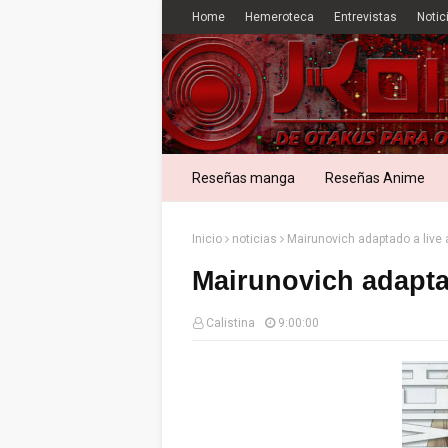
Home
Hemeroteca
Entrevistas
Notic
Reseñas manga
Reseñas Anime
Inicio
noticias
Mairunovich adaptado a live 
Mairunovich adaptad
Calistina
9:00:00