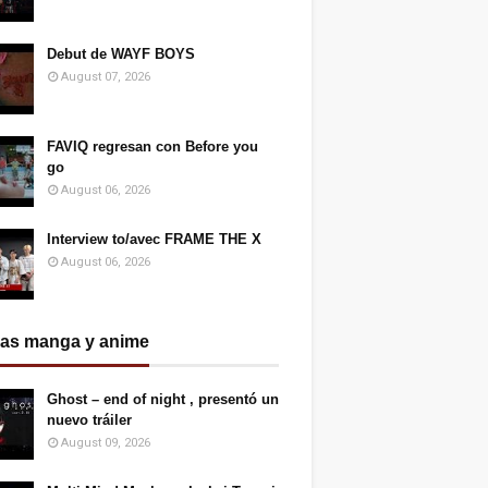
Debut de WAYF BOYS
August 07, 2026
FAVIQ regresan con Before you
go
August 06, 2026
Interview to/avec FRAME THE X
August 06, 2026
ias manga y anime
Ghost – end of night , presentó un
nuevo tráiler
August 09, 2026