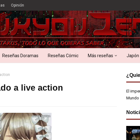
ias
Opinión
Reseñas Doramas
Reseñas Cómic
Más reseñas
Japón
action
¿Quie
o a live action
El impe
Mundo 
Notic