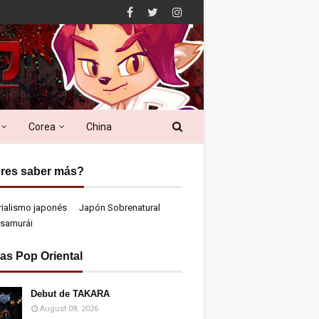
Corea
China
res saber más?
rialismo japonés
Japón Sobrenatural
samurái
ias Pop Oriental
Debut de TAKARA
August 08, 2026