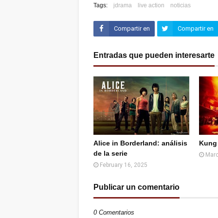
Tags:
jdrama
live action
noticias
Compartir en
Compartir en
Facebook
Twitter (X)
Entradas que pueden interesarte
Alice in Borderland: análisis
Kung
de la serie
Marc
February 16, 2025
Publicar un comentario
0 Comentarios