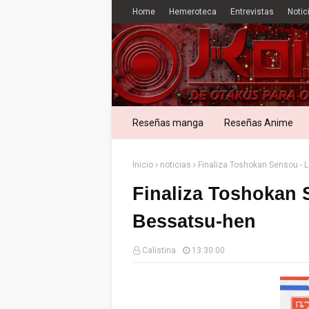
Home
Hemeroteca
Entrevistas
Notic
Reseñas manga
Reseñas Anime
Inicio
noticias
Finaliza Toshokan Sensou - 
Finaliza Toshokan 
Bessatsu-hen
Calistina
13:30:00