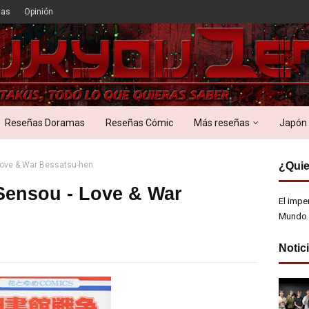
ias
Opinión
Reseñas Doramas
Reseñas Cómic
Más reseñas
Japón
Love & War Bessatsu-hen
¿Quie
Sensou - Love & War
El impe
Mundo 
Notic