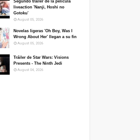
Segundo tráiler de la película
liveaction 'Nanji, Hoshi no
Gotoku'
August 05, 2026
Novelas ligeras 'Oh Boy, Was I
Wrong About Her' llegan a su fin
August 05, 2026
Tráiler de Star Wars: Visions
Presents - The Ninth Jedi
August 04, 2026