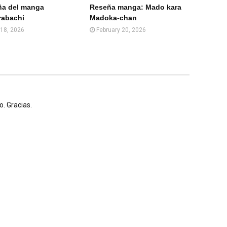
)
ña del manga
Reseña manga: Mado kara
rabachi
Madoka-chan
18, 2026
February 20, 2026
. Gracias.