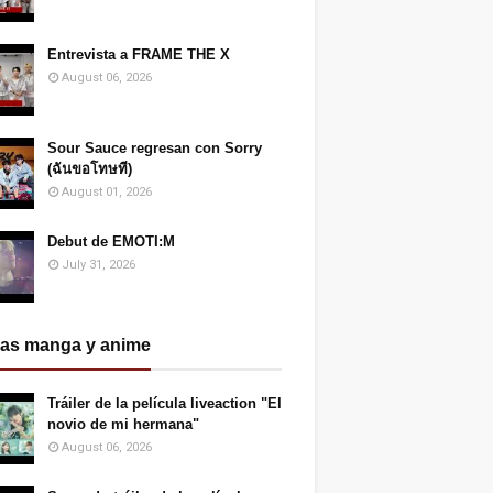
Entrevista a FRAME THE X
August 06, 2026
Sour Sauce regresan con Sorry
(ฉันขอโทษที)
August 01, 2026
Debut de EMOTI:M
July 31, 2026
ias manga y anime
Tráiler de la película liveaction "El
novio de mi hermana"
August 06, 2026