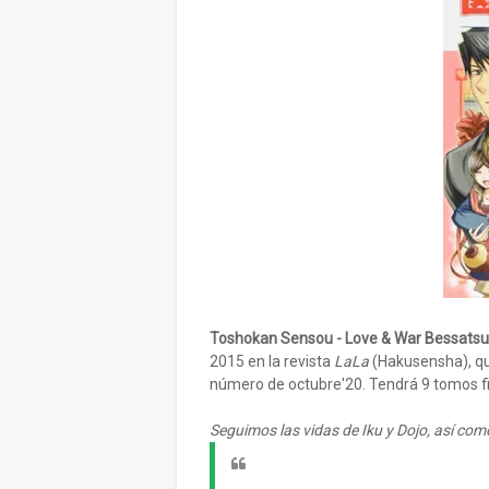
Toshokan Sensou - Love & War Bessats
2015 en la revista
LaLa
(Hakusensha), que
número de octubre'20. Tendrá 9 tomos f
Seguimos las vidas de Iku y Dojo, así com