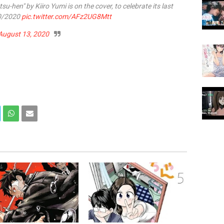
-hen" by Kiiro Yumi is on the cover, to celebrate its last
10/2020
pic.twitter.com/AFz2UG8Mtt
August 13, 2020
Com
Com
partir
partir
en
por
What
Email
sApp
(Web