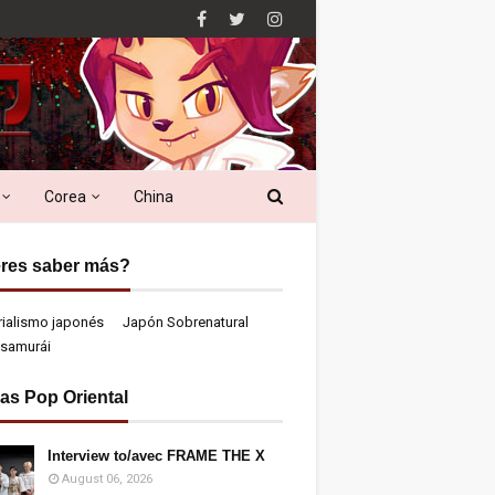
Corea
China
res saber más?
rialismo japonés
Japón Sobrenatural
samurái
ias Pop Oriental
Interview to/avec FRAME THE X
August 06, 2026