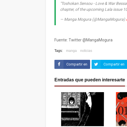
"Toshokan Sensou - Love & War Bessatsu
chapter, of the upcoming Lala issue 
— Manga Mogura (@MangaMogura)
Fuente: Twitter @MangaMogura
Tags:
manga
noticias
Compartir en
Compartir en
Facebook
Twitter (X)
Entradas que pueden interesarte