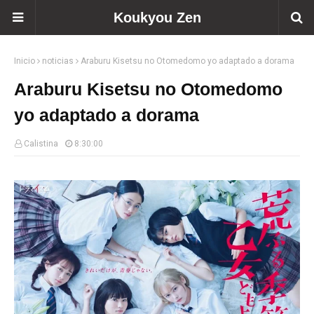
Koukyou Zen
Inicio
noticias
Araburu Kisetsu no Otomedomo yo adaptado a dorama
Araburu Kisetsu no Otomedomo
yo adaptado a dorama
Calistina
8:30:00