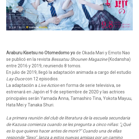
Araburu Kisetsu no Otomedomo yo
de Okada Mari y Emoto Nao
se publicó en la revista
Bessatsu Shounen Magazine
(Kodansha)
entre 2016 y 2019, reuniendo 8 tomos.
En julio de 2019, llegó la adaptación animada a cargo del estudio
Lay-Duce
con 12 episodios.
La adaptación a
Live Action
en forma de serie televisiva, se
estrenará en Japón el 9 de septiembre de 2020 y las actrices
principales serán Yamada Anna, Tamashiro Tina, Yokota Mayuu,
Hata Mei y Tanaka Shuri.
La primera reunión del club de literatura de la escuela secundaria
de Kazusa comienza cuando se les pregunta a cinco niñas: "¿Qué
es lo que quieres hacer antes de morir?" Cuando una de ellas
responde "Sexo", lanza a estos nuevas amigas por un camino