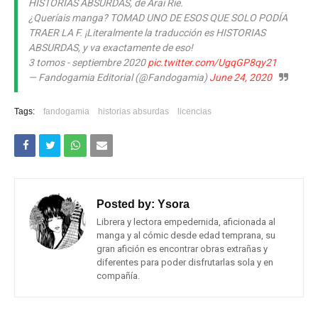
HISTORIAS ABSURDAS, de Arai Rie.
¿Queríais manga? TOMAD UNO DE ESOS QUE SOLO PODÍA
TRAER LA F. ¡Literalmente la traducción es HISTORIAS
ABSURDAS, y va exactamente de eso!
3 tomos - septiembre 2020
pic.twitter.com/UgqGP8qy21
— Fandogamia Editorial (@Fandogamia)
June 24, 2020
Tags:
fandogamia
historias absurdas
licencias
Posted by:
Ysora
Librera y lectora empedernida, aficionada al
manga y al cómic desde edad temprana, su
gran afición es encontrar obras extrañas y
diferentes para poder disfrutarlas sola y en
compañía.