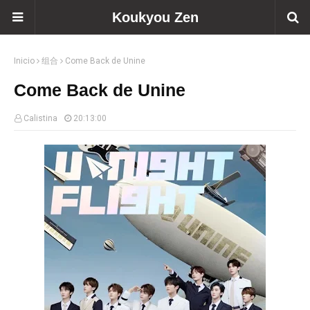
Koukyou Zen
Inicio
组合
Come Back de Unine
Come Back de Unine
Calistina
20:13:00