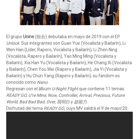
El grupo
Unine
(组合) debutaba en mayo de 2019 con el EP
Unlock
. Sus integrantes son Guan Yue (Vocalista y Bailarín), Li
Wen Han (Líder, Rapero, Vocalista y Bailarín), Li Zhen Ning
(Vocalista, Rapero y Bailarín), Yao Ming Ming (Vocalista y
Bailarín), Xia Han Yu (Vocalista y Bailarín), He Chang Xi (Vocalista
y Bailarín), Chen You Wei (Rapero y Bailarín), Jia Yi (Vocalista y
Bailarín) y Hu Chun Yang (Rapero y Bailarín); su fandom es
conocido como
Nano
.
Regresan con el álbum
U-Night Flight
que contiene 11 temas:
READY GO, U’re Mine, Now, Controller, Arrival, Precious, Future
World, Bad Bad Bad, Over, 我明白
y
超能力
.
Disfrutad del tema
READY GO
, cuyo MV saldrá el 9 de mayo'20: