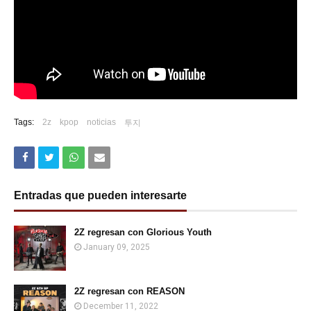
Tags:
2z
kpop
noticias
투지
Entradas que pueden interesarte
2Z regresan con Glorious Youth
January 09, 2025
2Z regresan con REASON
December 11, 2022