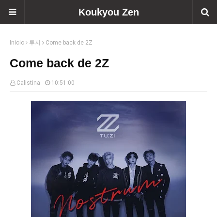
Koukyou Zen
Inicio
투지
Come back de 2Z
Come back de 2Z
Calistina
10:51:00