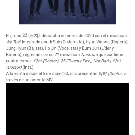
El grupo
2Z
(투지), debutaba en enero de 2020 con el miniálbum
We Tuzi
. Integrado por Ji Sub (Guitarrista), Hyun Woong (Rapero),
Jung Hyun (Bajista), Ho Jin (Vocalista) y Bum Jun (Líder y
Batería), regresan con su 2º miniálbum
Nostrum
que contiene
cuatro temas:
닥터 (Doctor), 25 (Twenty Five), Not Bad
y
닥터
(Doctor)
(Inst.).
A la venta desde el 5 de mayo'20, nos presentan
닥터 (Doctor)
a
través de un potente MV: